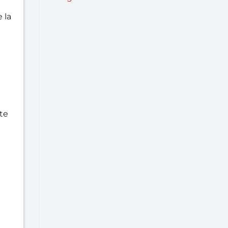
 la
te