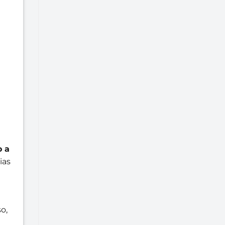
o a
ias
o,