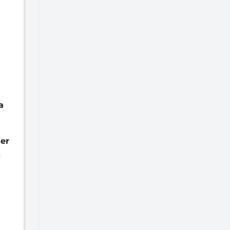
a
er
.