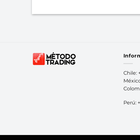
Infor
Chile:
México
Colomb
Perú: 