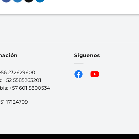
mación
Síguenos
 +56 232629600
: +52 5585263201
ia: +57 601 5800534
+51 17124709