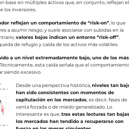
on base en múltiples activos que, en conjunto, reflejan el
e los inversores.
ador reflejan un comportamiento de “risk-on”
, lo que
es a asumir riesgo, y suele asociarse con subidas en la
ntrario,
valores bajos indican un entorno “risk-off”
,
queda de refugio y caída de los activos más volátiles.
caído a un nivel extremadamente bajo, uno de los más
. Técnicamente, esta caída señala que el comportamient
ar siendo excesivo.
Desde una perspectiva histórica,
niveles tan baj
han sido consistentes con momentos de
capitulación en los mercados
, es decir, fases de
venta forzada o de miedo generalizado. Lo
interesante es que,
tras estas lecturas tan bajas
los mercados han tendido a recuperarse con
fuerza en los meses siguientes
.