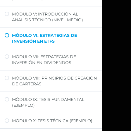
MÓDULO V: INTRODUCCIÓN AL
ANÁLISIS TÉCNICO (NIVEL MEDIO)
MÓDULO VI: ESTRATEGIAS DE
INVERSIÓN EN ETFS
MÓDULO VII: ESTRATEGIAS DE
INVERSIÓN EN DIVIDENDOS
MÓDULO VIII: PRINCIPIOS DE CREACIÓN
DE CARTERAS
MÓDULO IX: TESIS FUNDAMENTAL
(EJEMPLO)
MÓDULO X: TESIS TÉCNICA (EJEMPLO)