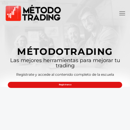
Saltar
al
contenido
MÉTODOTRADING
Las mejores herramientas para mejorar tu
trading
Regístrate y accede al contenido completo de la escuela
Registrarse