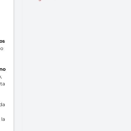
os
 o
 no
,
rta
da
la