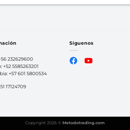
mación
Síguenos
 +56 232629600
: +52 5585263201
ia: +57 601 5800534
+51 17124709
Copyright 2026 ©
Metodotrading.com