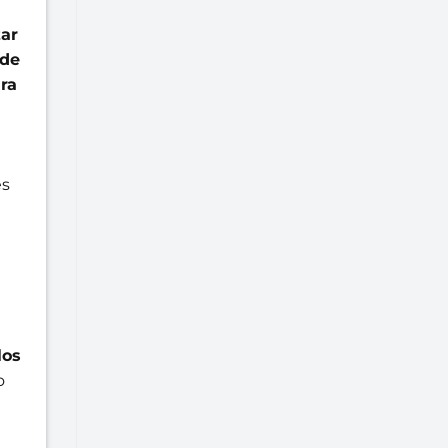
zar
 de
ra
es
los
o