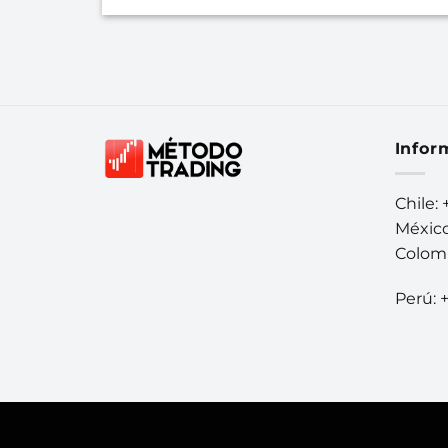
Infor
Chile:
México
Colomb
Perú: 