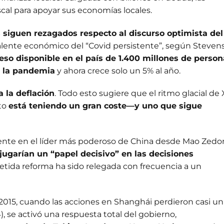
al para apoyar sus economías locales.
 siguen rezagados respecto al discurso optimista del
valente económico del “Covid persistente”, según Stevens
reso disponible en el país de 1.400 millones de perso
e la pandemia
y ahora crece solo un 5% al año.
a la deflación
. Todo esto sugiere que el ritmo glacial de 
nto
está teniendo un gran coste—y uno que sigue
mente en el líder más poderoso de China desde Mao Zedo
jugarían un “papel decisivo” en las decisiones
etida reforma ha sido relegada con frecuencia a un
 2015, cuando las acciones en Shanghái perdieron casi un
4), se activó una respuesta total del gobierno,