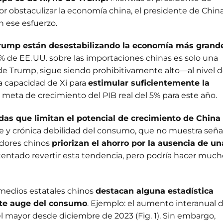
or obstaculizar la economía china, el presidente de China
n ese esfuerzo.
Trump están desestabilizando la economía más grand
0% de EE. UU. sobre las importaciones chinas es solo una
 de Trump, sigue siendo prohibitivamente alto—al nivel 
a capacidad de Xi para
estimular suficientemente la
a meta de crecimiento del PIB real del 5% para este año.
das que limitan el potencial de crecimiento de China
te y crónica debilidad del consumo, que no muestra seña
idores chinos
priorizan el ahorro por la ausencia de un
intentado revertir esta tendencia, pero podría hacer muc
 medios estatales chinos
destacan alguna estadística
te auge del consumo
. Ejemplo: el aumento interanual d
l mayor desde diciembre de 2023 (Fig. 1). Sin embargo,