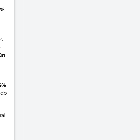
2%
es
o
ún
,4%
ado
ral