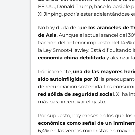
EE. UU., Donald Trump, hace lo posible p
Xi Jinping, podría estar adelantándose e
No hay duda de que
los aranceles de 
de Asia
. Aunque el actual arancel del 3
fracción del anterior impuesto del 145%
la Ley Smoot-Hawley. Está dificultando l
economía china debilitada
y alcanzar l
Irónicamente,
una de las mayores heri
sido autoinfligida por Xi
: la preocupan
de recuperación sostenida. Los consum
red sólida de seguridad social
. Xi ha 
más para incentivar el gasto.
Por supuesto, hay meses en los que los
económica como señal de un inminen
6,4% en las ventas minoristas en mayo, e