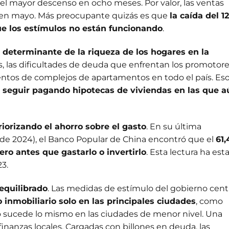
 el mayor descenso en ocho meses. Por valor, las ventas
al en mayo. Más preocupante quizás es que
la caída del 1
que los estímulos no están funcionando
.
l determinante de la riqueza de los hogares en la
, las dificultades de deuda que enfrentan los promotor
ientos de complejos de apartamentos en todo el país. Es
 seguir pagando hipotecas de viviendas en las que a
iorizando el ahorro sobre el gasto
. En su última
 de 2024), el Banco Popular de China encontró que el
61
ero antes que gastarlo o invertirlo
. Esta lectura ha est
3.
equilibrado
. Las medidas de estímulo del gobierno cent
 inmobiliario solo en las principales ciudades
, como
 sucede lo mismo en las ciudades de menor nivel. Una
finanzas locales. Cargadas con billones en deuda, las