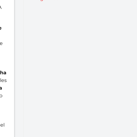
,
e
de
 ha
les
a
ho
el