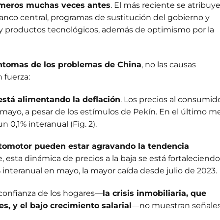
ímeros muchas veces antes
. El más reciente se atribuye
banco central, programas de sustitución del gobierno y
 y productos tecnológicos, además de optimismo por la
íntomas de los problemas de China
, no las causas
 fuerza:
está alimentando la deflación
. Los precios al consumid
ayo, a pesar de los estímulos de Pekín. En el último me
 0,1% interanual (Fig. 2).
automotor pueden estar agravando la tendencia
e, esta dinámica de precios a la baja se está fortaleciendo
 interanual en mayo, la mayor caída desde julio de 2023.
a confianza de los hogares—
la crisis inmobiliaria, que
s, y el bajo crecimiento salarial
—no muestran señale