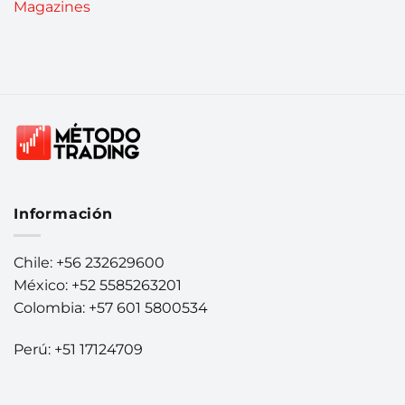
Magazines
Información
Chile: +56 232629600
México: +52 5585263201
Colombia: +57 601 5800534
Perú: +51 17124709