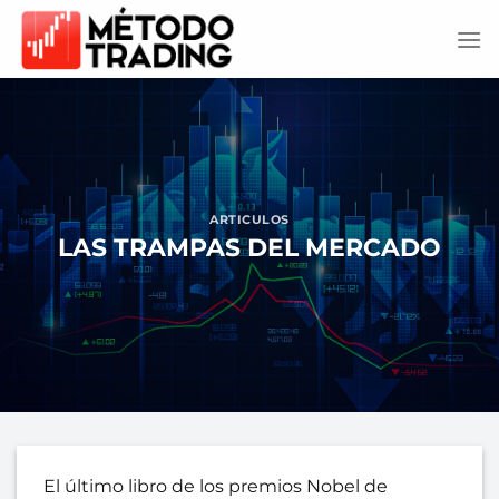
Saltar
al
contenido
ARTICULOS
LAS TRAMPAS DEL MERCADO
El último libro de los premios Nobel de