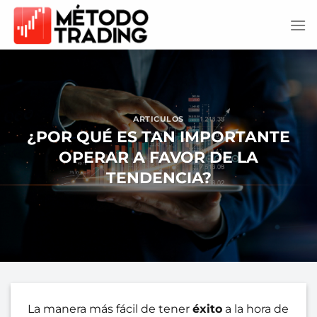
Saltar
al
contenido
ARTICULOS
¿POR QUÉ ES TAN IMPORTANTE
OPERAR A FAVOR DE LA
TENDENCIA?
La manera más fácil de tener
éxito
a la hora de